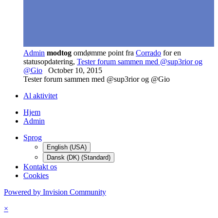
Admin
modtog
omdømme point fra
Corrado
for en
statusopdatering,
Tester forum sammen med @sup3rior og
@Gio
October 10, 2015
Tester forum sammen med @sup3rior og @Gio
Al aktivitet
Hjem
Admin
Sprog
English (USA)
Dansk (DK) (Standard)
Kontakt os
Cookies
Powered by Invision Community
×