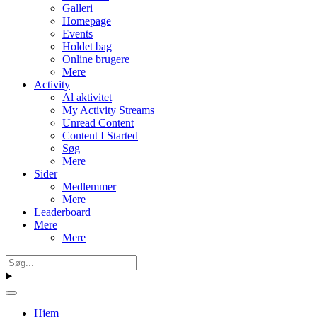
Galleri
Homepage
Events
Holdet bag
Online brugere
Mere
Activity
Al aktivitet
My Activity Streams
Unread Content
Content I Started
Søg
Mere
Sider
Medlemmer
Mere
Leaderboard
Mere
Mere
Hjem