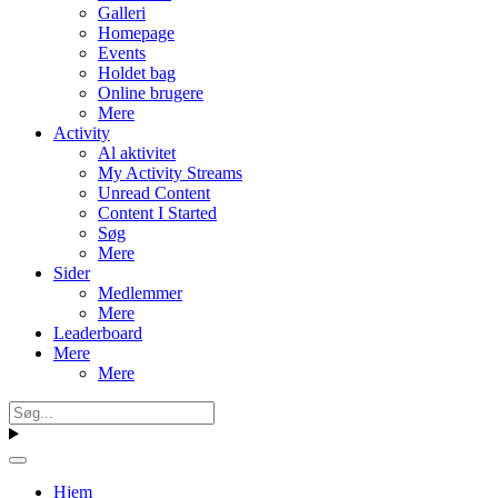
Galleri
Homepage
Events
Holdet bag
Online brugere
Mere
Activity
Al aktivitet
My Activity Streams
Unread Content
Content I Started
Søg
Mere
Sider
Medlemmer
Mere
Leaderboard
Mere
Mere
Hjem