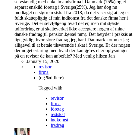
selvstændig med enkeltmandsfirma i Danmark (75%) og et
separat enskild företag i Sverige(25%). Jeg har dog nu
modtaget en større restskat fra 2018, da det viser sig at jeg er
fuldt skattepligtig af min indkomst fra det danske firma her i
Sverige. Det er selvfølgelig hvad det er, men mit største
udfordring er at skatteverket ikke acceptere nogen af mine
danske fradrag(til pension,kørsel mm). Det betyder i praksis at
ligegyldigt hvor store fradrag jeg har i Danmark kommer jeg
alligevel til at betale tilsvarende i skat i Sverige. Er der nogen
der noget erfaring med hvad der kan gøres eller oplysninger
på en revisor de kan anbefale? Med venlig hilsen Jan
January 15, 2020
revisor
firma
(og %d flere)
Tagged with:
revisor
firma
företag
restskat
indkomst
fradrag