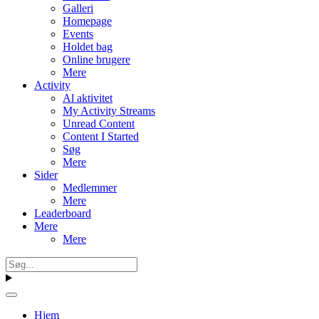
Galleri
Homepage
Events
Holdet bag
Online brugere
Mere
Activity
Al aktivitet
My Activity Streams
Unread Content
Content I Started
Søg
Mere
Sider
Medlemmer
Mere
Leaderboard
Mere
Mere
Hjem