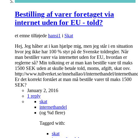
Bestilling af varer foretaget via
internet uden for EU - told?
et emne tilføjede
hansi1
i
Skat
Hej, Jeg håber at i kan hjælpe mig, men jeg står i en situation
hvor jeg ikke har 100 % styr på de Svenske toldregler. Når
man bestiller varer via internettet uden for EU, hvordan er
reglerne så? Min tolkning er at man kan bestille vare til maks
1500 SEK uden at skulle betale told, moms, afgift, skat osv.
http://www.tullverket.se/innehallao/i/internethandel/interneth
Er det korrekt forstået at man må bestille varer til maks 1500
SEK?
January 2, 2016
1 reply
skat
internethandel
(og %d flere)
Tagged with:
skat