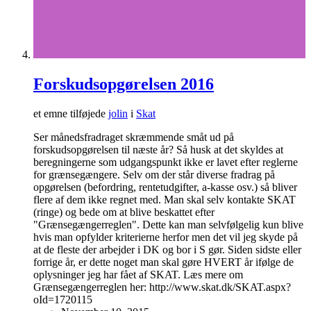
Forskudsopgørelsen 2016
et emne tilføjede
jolin
i
Skat
Ser månedsfradraget skræmmende småt ud på
forskudsopgørelsen til næste år? Så husk at det skyldes at
beregningerne som udgangspunkt ikke er lavet efter reglerne
for grænsegængere. Selv om der står diverse fradrag på
opgørelsen (befordring, rentetudgifter, a-kasse osv.) så bliver
flere af dem ikke regnet med. Man skal selv kontakte SKAT
(ringe) og bede om at blive beskattet efter
"Grænsegængerreglen". Dette kan man selvfølgelig kun blive
hvis man opfylder kriterierne herfor men det vil jeg skyde på
at de fleste der arbejder i DK og bor i S gør. Siden sidste eller
forrige år, er dette noget man skal gøre HVERT år ifølge de
oplysninger jeg har fået af SKAT. Læs mere om
Grænsegængerreglen her: http://www.skat.dk/SKAT.aspx?
oId=1720115