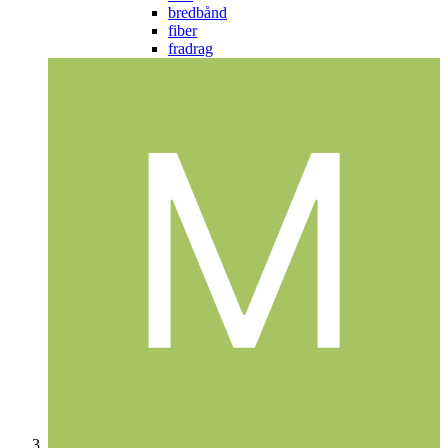
bredbånd
fiber
fradrag