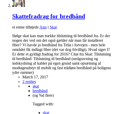
Skattefradrag for bredbånd
et emne tilføjede
Ann
i
Skat
Ifølge skat kan man trække tilslutning til bredbånd fra. Er der
nogen der ved om det også gælder når man får installeret
fiber? Vi havde jo bredbånd fra Telia i forvejen - men hele
området fik indlagt fiber (det var dog frivilligt). Hvad siger I?
Er dette et gyldigt fradrag for 2016? Citat fra Skat: Tilslutning
til bredbånd: Tilslutning til bredbånd (nedgravning og
indskydning af kabler på egen grund samt opsætning af
modtageudstyr til mobilt og fast trådløst bredbånd på boligens
ydre rammer)
March 17, 2017
2 replies
skat
bredbånd
(og %d flere)
Tagged with:
skat