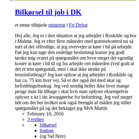
Bilkørsel til job i DK
et emne tilføjede
mistermt
i
Fri Debat
Hej alle, Jeg er i den situation at jeg arbejder i Roskilde og bor
i Malmø. Jeg er efter flere måneder med grænsekontrol nu så
træt af det offentlige, at jeg overvejer at køre i bil på arbejde.
Før jeg kan tage den endelige beslutning kunne jeg godt
tænke mig svaret på spørgsmålet om hvor meget det egentlig
koster at køre i bil til og fra arbejde om måneden (ved godt at
det et trist spørgsmål, men i skal ikke tænke på
benzinforbrug)? Jeg kan oplyse at jeg arbejder i Roskilde og
har ca. 75 km hver vej. Så er der også det med skat og
befordringsfradrag. Jeg ved nemlig heller ikke hvor mange
penge man får tilbage i skat hvis man oplyser eksempelvis
oplyser x kr i sin årsopgørelse for befordring. Jeg ved meget
lidt om det her hvilket nok også fremgår af måden jeg stiller
spørgsmålet på og det beklager jeg Mvh Martin
February 10, 2016
3 replies
bilkørsel
fradrag
(og %d flere)