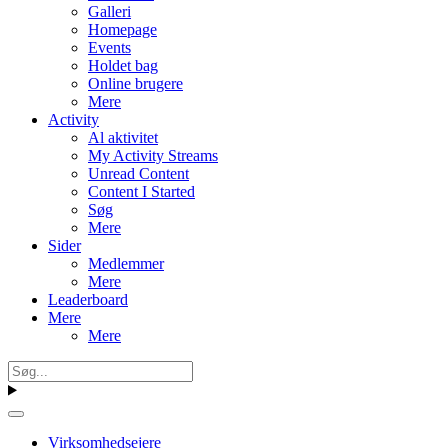
Galleri
Homepage
Events
Holdet bag
Online brugere
Mere
Activity
Al aktivitet
My Activity Streams
Unread Content
Content I Started
Søg
Mere
Sider
Medlemmer
Mere
Leaderboard
Mere
Mere
Virksomhedsejere