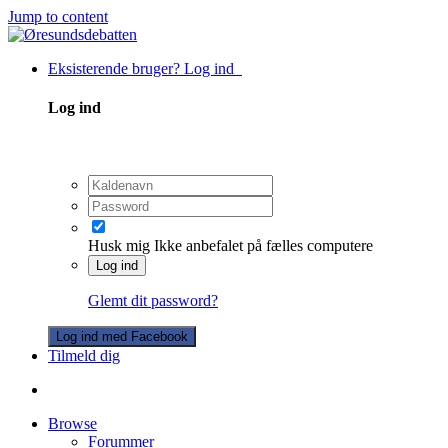
Jump to content
Eksisterende bruger? Log ind
Log ind
Husk mig
Ikke anbefalet på fælles computere
Log ind
Glemt dit password?
Log ind med Facebook
Tilmeld dig
Browse
Forummer