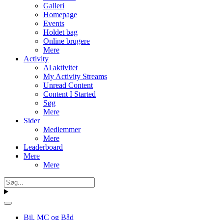
Galleri
Homepage
Events
Holdet bag
Online brugere
Mere
Activity
Al aktivitet
My Activity Streams
Unread Content
Content I Started
Søg
Mere
Sider
Medlemmer
Mere
Leaderboard
Mere
Mere
Bil, MC og Båd