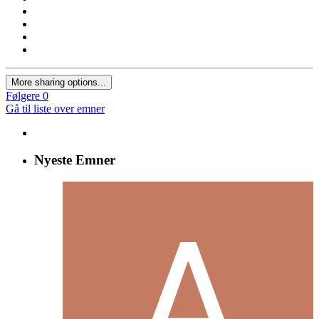
More sharing options...
Følgere
0
Gå til liste over emner
Nyeste Emner