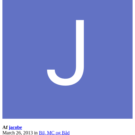
Af
jacobe
March 26, 2013
in
Bil, MC og Båd