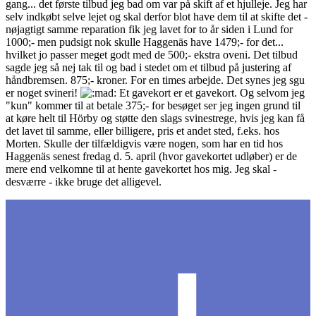
gang... det første tilbud jeg bad om var på skift af et hjulleje. Jeg har
selv indkøbt selve lejet og skal derfor blot have dem til at skifte det -
nøjagtigt samme reparation fik jeg lavet for to år siden i Lund for
1000;- men pudsigt nok skulle Haggenäs have 1479;- for det...
hvilket jo passer meget godt med de 500;- ekstra oveni. Det tilbud
sagde jeg så nej tak til og bad i stedet om et tilbud på justering af
håndbremsen. 875;- kroner. For en times arbejde. Det synes jeg sgu
er noget svineri!
Et gavekort er et gavekort. Og selvom jeg
"kun" kommer til at betale 375;- for besøget ser jeg ingen grund til
at køre helt til Hörby og støtte den slags svinestrege, hvis jeg kan få
det lavet til samme, eller billigere, pris et andet sted, f.eks. hos
Morten. Skulle der tilfældigvis være nogen, som har en tid hos
Haggenäs senest fredag d. 5. april (hvor gavekortet udløber) er de
mere end velkomne til at hente gavekortet hos mig. Jeg skal -
desværre - ikke bruge det alligevel.