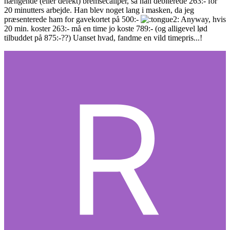
hængende (eller defekt) bremsecaliper, så han debiterede 263:- for
20 minutters arbejde. Han blev noget lang i masken, da jeg
præsenterede ham for gavekortet på 500:-
Anyway, hvis
20 min. koster 263:- må en time jo koste 789:- (og alligevel lød
tilbuddet på 875:-??) Uanset hvad, fandme en vild timepris...!