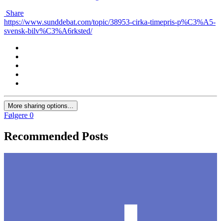
Share
https://www.sunddebat.com/topic/38953-cirka-timepris-p%C3%A5-
svensk-bilv%C3%A6rksted/
More sharing options...
Følgere
0
Recommended Posts