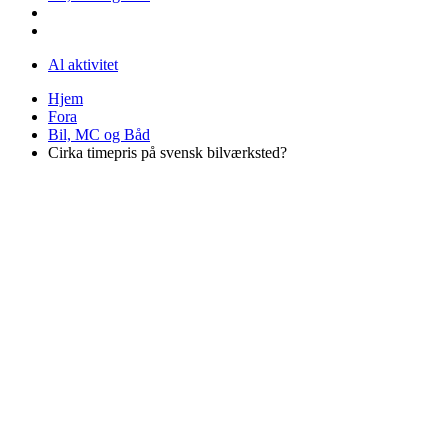
Al aktivitet
Hjem
Fora
Bil, MC og Båd
Cirka timepris på svensk bilværksted?