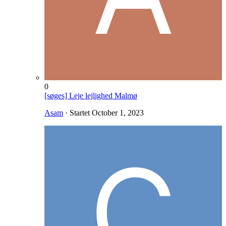
0
[søges] Leje lejlighed Malmø
Asam
· Startet
October 1, 2023