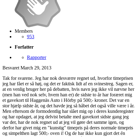
Members
953
Forfatter
Rapporter
Besvaret
March 29, 2013
Tak for svarene. Jeg har nok desværre regnet ud, hvorfor timeprisen
jeg har fået er så høj, og det er faktisk lidt af en svinestreg. Sagen er,
at en venlig bruger her på debatten, hvis navn jeg ikke vil nævne her
(men han ved nok selv, hvem han er) de sidste to år har foræret mig
et gavekort til Haggenäs Auto i Hörby på 500;- kroner. Det var en
stor hjælp sidste år, og det havde jeg så håbet det også ville være i år.
Men eftersom de formodentlig har slået mig op i deres kunderegister
og har opdaget, at jeg delvist betalte med gavekort sidste gang jeg
var der, har de nok regnet ud at jeg vil gøre det samme igen, og
derfor har givet mig en "kunstig" timepris på deres normale timepris
og simpelthen lagt 500;- oven i! Og de har ikke kun gjort det én