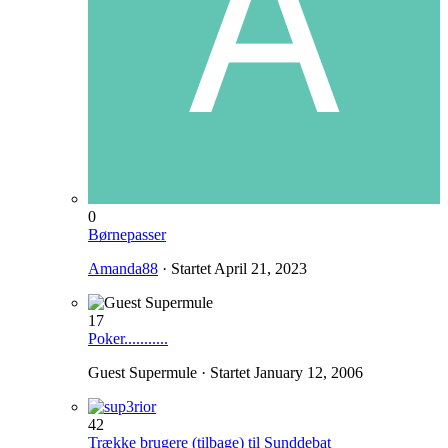
0
Børnepasser
Amanda88
· Startet
April 21, 2023
17
Poker...........
Guest Supermule · Startet
January 12, 2006
42
Trække brugere (tilbage) til Sunddebat