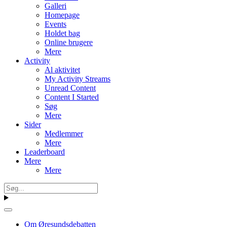
Galleri
Homepage
Events
Holdet bag
Online brugere
Mere
Activity
Al aktivitet
My Activity Streams
Unread Content
Content I Started
Søg
Mere
Sider
Medlemmer
Mere
Leaderboard
Mere
Mere
Om Øresundsdebatten