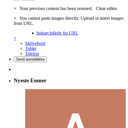
×
Your previous content has been restored.
Clear editor
×
You cannot paste images directly. Upload or insert images
from URL.
Indsæt billede fra URL
×
Skrivebord
Tablet
Telefon
Send anmeldelse
Nyeste Emner