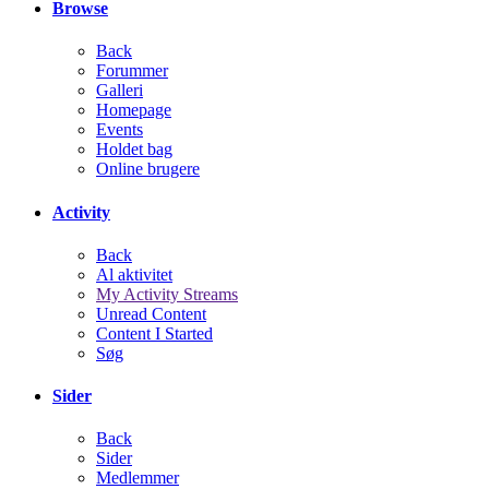
Browse
Back
Forummer
Galleri
Homepage
Events
Holdet bag
Online brugere
Activity
Back
Al aktivitet
My Activity Streams
Unread Content
Content I Started
Søg
Sider
Back
Sider
Medlemmer