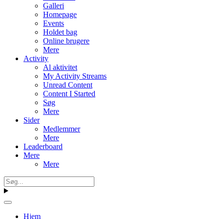
Galleri
Homepage
Events
Holdet bag
Online brugere
Mere
Activity
Al aktivitet
My Activity Streams
Unread Content
Content I Started
Søg
Mere
Sider
Medlemmer
Mere
Leaderboard
Mere
Mere
Hjem