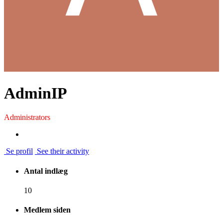
AdminIP
Administrators
Se profil
See their activity
Antal indlæg
10
Medlem siden