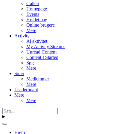
Galleri
Homepage
Events
Holdet bag
Online brugere
Mere
Activity
Al aktivitet
My Activity Streams
Unread Content
Content I Started
Søg
Mere
Sider
Medlemmer
Mere
Leaderboard
Mere
Mere
Hjem