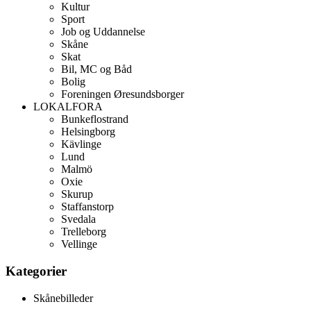
Kultur
Sport
Job og Uddannelse
Skåne
Skat
Bil, MC og Båd
Bolig
Foreningen Øresundsborger
LOKALFORA
Bunkeflostrand
Helsingborg
Kävlinge
Lund
Malmö
Oxie
Skurup
Staffanstorp
Svedala
Trelleborg
Vellinge
Kategorier
Skånebilleder