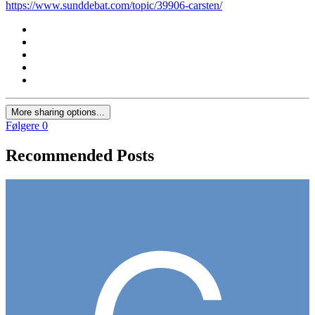
https://www.sunddebat.com/topic/39906-carsten/
More sharing options...
Følgere
0
Recommended Posts