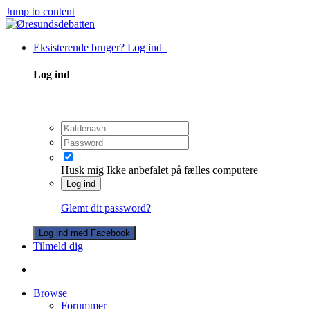
Jump to content
Eksisterende bruger? Log ind
Log ind
Husk mig
Ikke anbefalet på fælles computere
Log ind
Glemt dit password?
Log ind med Facebook
Tilmeld dig
Browse
Forummer