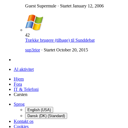
Guest Supermule · Startet
January 12, 2006
42
Trække brugere (tilbage) til Sunddebat
sup3rior
· Startet
October 20, 2015
Al aktivitet
Hjem
Fora
IT & Telefoni
Carsten
Sprog
English (USA)
Dansk (DK) (Standard)
Kontakt os
Cookies