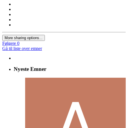
More sharing options...
Følgere
0
Gå til liste over emner
Nyeste Emner