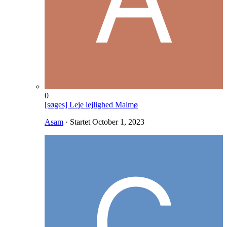
0
[søges] Leje lejlighed Malmø
Asam
· Startet
October 1, 2023