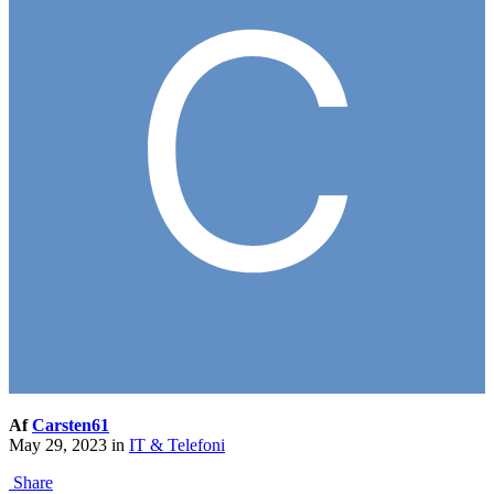
Af
Carsten61
May 29, 2023
in
IT & Telefoni
Share