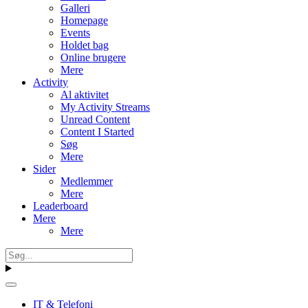
Galleri
Homepage
Events
Holdet bag
Online brugere
Mere
Activity
Al aktivitet
My Activity Streams
Unread Content
Content I Started
Søg
Mere
Sider
Medlemmer
Mere
Leaderboard
Mere
Mere
IT & Telefoni