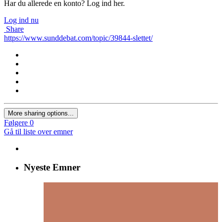
Har du allerede en konto? Log ind her.
Log ind nu
Share
https://www.sunddebat.com/topic/39844-slettet/
More sharing options...
Følgere
0
Gå til liste over emner
Nyeste Emner