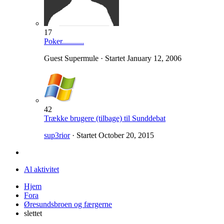
17
Poker...........
Guest Supermule · Startet
January 12, 2006
42
Trække brugere (tilbage) til Sunddebat
sup3rior
· Startet
October 20, 2015
Al aktivitet
Hjem
Fora
Øresundsbroen og færgerne
slettet