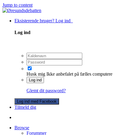
Jump to content
Eksisterende bruger? Log ind
Log ind
Husk mig
Ikke anbefalet på fælles computere
Log ind
Glemt dit password?
Log ind med Facebook
Tilmeld dig
Browse
Forummer