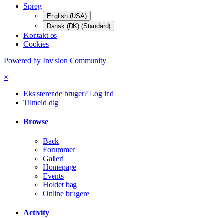
Sprog
English (USA)
Dansk (DK) (Standard)
Kontakt os
Cookies
Powered by Invision Community
×
Eksisterende bruger? Log ind
Tilmeld dig
Browse
Back
Forummer
Galleri
Homepage
Events
Holdet bag
Online brugere
Activity