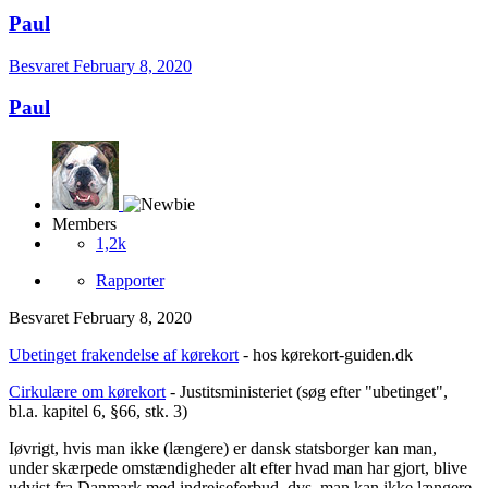
Paul
Besvaret
February 8, 2020
Paul
Members
1,2k
Rapporter
Besvaret
February 8, 2020
Ubetinget frakendelse af kørekort
- hos kørekort-guiden.dk
Cirkulære om kørekort
- Justitsministeriet (søg efter "ubetinget",
bl.a. kapitel 6, §66, stk. 3)
Iøvrigt, hvis man ikke (længere) er dansk statsborger kan man,
under skærpede omstændigheder alt efter hvad man har gjort, blive
udvist fra Danmark med indrejseforbud, dvs. man kan ikke længere