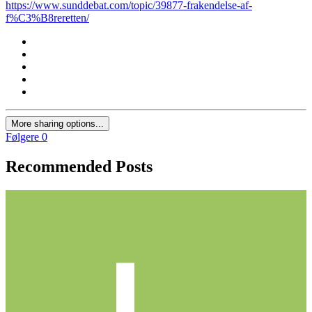
https://www.sunddebat.com/topic/39877-frakendelse-af-
f%C3%B8reretten/
More sharing options...
Følgere
0
Recommended Posts