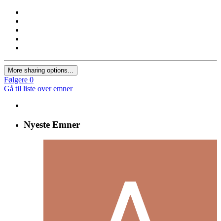
More sharing options...
Følgere
0
Gå til liste over emner
Nyeste Emner