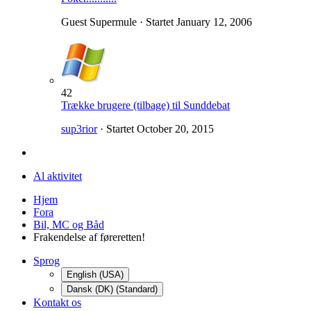
Guest Supermule · Startet
January 12, 2006
42
Trække brugere (tilbage) til Sunddebat
sup3rior
· Startet
October 20, 2015
Al aktivitet
Hjem
Fora
Bil, MC og Båd
Frakendelse af føreretten!
Sprog
English (USA)
Dansk (DK) (Standard)
Kontakt os