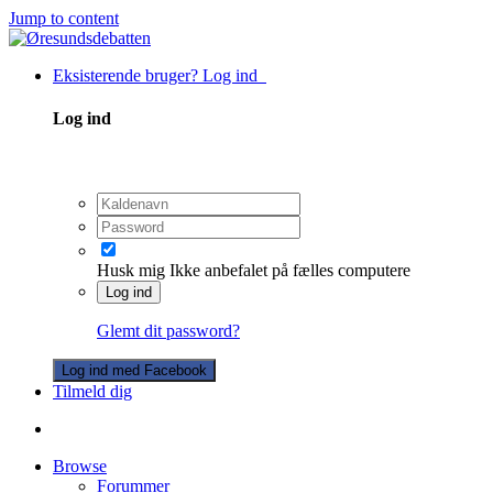
Jump to content
Eksisterende bruger? Log ind
Log ind
Husk mig
Ikke anbefalet på fælles computere
Log ind
Glemt dit password?
Log ind med Facebook
Tilmeld dig
Browse
Forummer