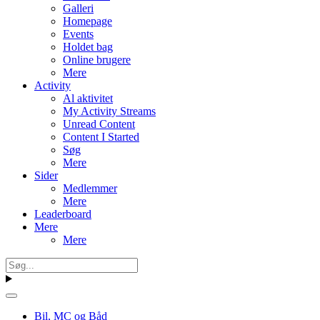
Galleri
Homepage
Events
Holdet bag
Online brugere
Mere
Activity
Al aktivitet
My Activity Streams
Unread Content
Content I Started
Søg
Mere
Sider
Medlemmer
Mere
Leaderboard
Mere
Mere
Bil, MC og Båd