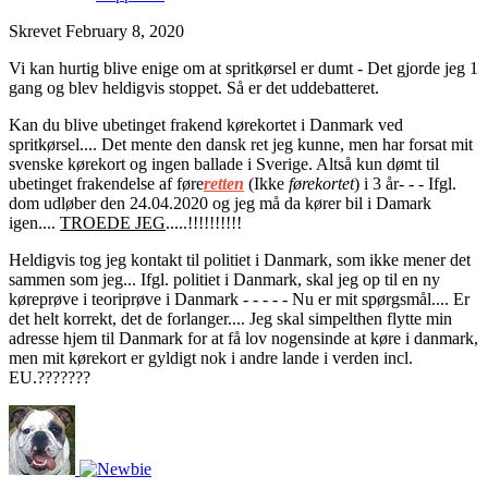
Skrevet
February 8, 2020
Vi kan hurtig blive enige om at spritkørsel er dumt - Det gjorde jeg 1
gang og blev heldigvis stoppet. Så er det uddebatteret.
Kan du blive ubetinget frakend kørekortet i Danmark ved
spritkørsel.... Det mente den dansk ret jeg kunne, men har forsat mit
svenske kørekort og ingen ballade i Sverige. Altså kun dømt til
ubetinget frakendelse af føre
retten
(Ikke
førekortet
) i 3 år- - - Ifgl.
dom udløber den 24.04.2020 og jeg må da kører bil i Damark
igen....
TROEDE JEG
.....!!!!!!!!!!
Heldigvis tog jeg kontakt til politiet i Danmark, som ikke mener det
sammen som jeg... Ifgl. politiet i Danmark, skal jeg op til en ny
køreprøve i teoriprøve i Danmark - - - - - Nu er mit spørgsmål.... Er
det helt korrekt, det de forlanger.... Jeg skal simpelthen flytte min
adresse hjem til Danmark for at få lov nogensinde at køre i danmark,
men mit kørekort er gyldigt nok i andre lande i verden incl.
EU.???????