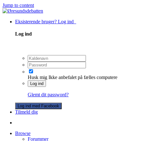
Jump to content
Eksisterende bruger? Log ind
Log ind
Husk mig
Ikke anbefalet på fælles computere
Log ind
Glemt dit password?
Log ind med Facebook
Tilmeld dig
Browse
Forummer