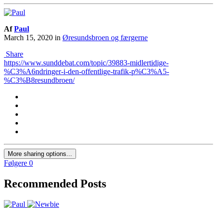
Af
Paul
March 15, 2020
in
Øresundsbroen og færgerne
Share
https://www.sunddebat.com/topic/39883-midlertidige-
%C3%A6ndringer-i-den-offentlige-trafik-p%C3%A5-
%C3%B8resundbroen/
More sharing options...
Følgere
0
Recommended Posts