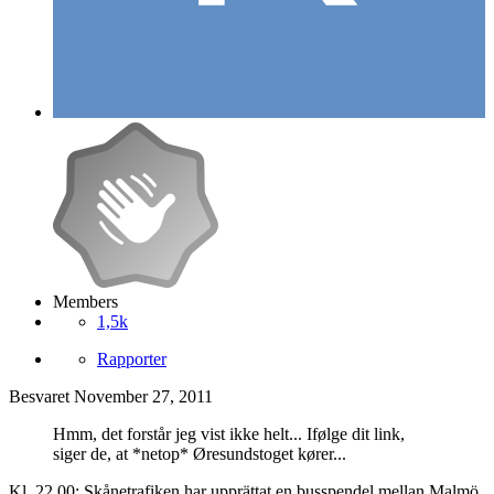
Members
1,5k
Rapporter
Besvaret
November 27, 2011
Hmm, det forstår jeg vist ikke helt... Ifølge dit link,
siger de, at *netop* Øresundstoget kører...
Kl. 22.00: Skånetrafiken har upprättat en busspendel mellan Malmö