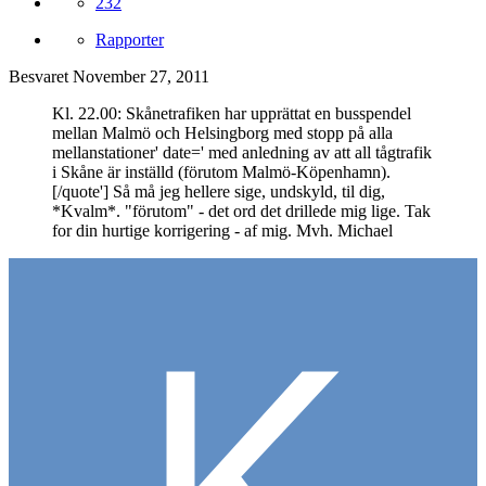
232
Rapporter
Besvaret
November 27, 2011
Kl. 22.00: Skånetrafiken har upprättat en busspendel
mellan Malmö och Helsingborg med stopp på alla
mellanstationer' date=' med anledning av att all tågtrafik
i Skåne är inställd (förutom Malmö-Köpenhamn).
[/quote'] Så må jeg hellere sige, undskyld, til dig,
*Kvalm*. "förutom" - det ord det drillede mig lige. Tak
for din hurtige korrigering - af mig. Mvh. Michael