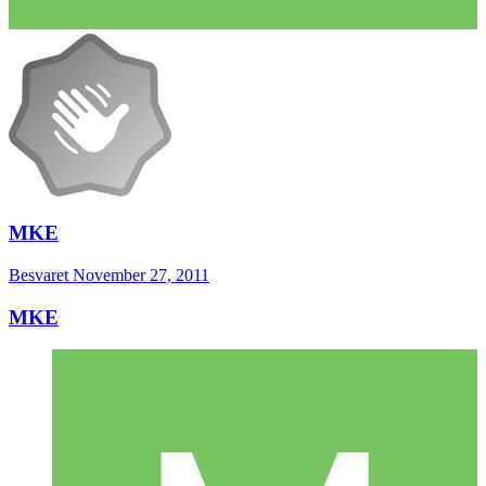
MKE
Besvaret
November 27, 2011
MKE