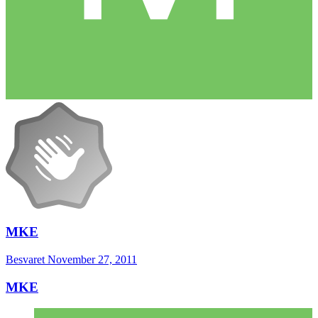
MKE
Besvaret
November 27, 2011
MKE