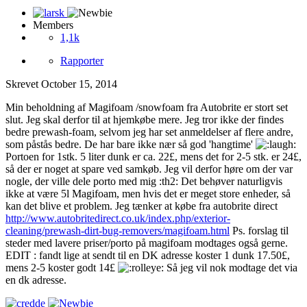
Members
1,1k
Rapporter
Skrevet
October 15, 2014
Min beholdning af Magifoam /snowfoam fra Autobrite er stort set
slut. Jeg skal derfor til at hjemkøbe mere. Jeg tror ikke der findes
bedre prewash-foam, selvom jeg har set anmeldelser af flere andre,
som påstås bedre. De har bare ikke nær så god 'hangtime'
Portoen for 1stk. 5 liter dunk er ca. 22£, mens det for 2-5 stk. er 24£,
så der er noget at spare ved samkøb. Jeg vil derfor høre om der var
nogle, der ville dele porto med mig :th2: Det behøver naturligvis
ikke at være 5l Magifoam, men hvis det er meget store enheder, så
kan det blive et problem. Jeg tænker at købe fra autobrite direct
http://www.autobritedirect.co.uk/index.php/exterior-
cleaning/prewash-dirt-bug-removers/magifoam.html
Ps. forslag til
steder med lavere priser/porto på magifoam modtages også gerne.
EDIT : fandt lige at sendt til en DK adresse koster 1 dunk 17.50£,
mens 2-5 koster godt 14£
Så jeg vil nok modtage det via
en dk adresse.