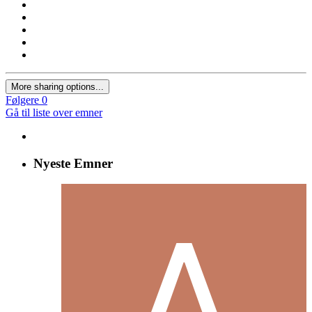
More sharing options...
Følgere
0
Gå til liste over emner
Nyeste Emner