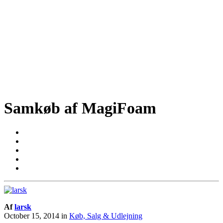
Samkøb af MagiFoam
Af
larsk
October 15, 2014
in
Køb, Salg & Udlejning