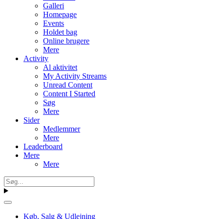
Galleri
Homepage
Events
Holdet bag
Online brugere
Mere
Activity
Al aktivitet
My Activity Streams
Unread Content
Content I Started
Søg
Mere
Sider
Medlemmer
Mere
Leaderboard
Mere
Mere
Køb, Salg & Udlejning