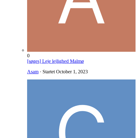
0
[søges] Leje lejlighed Malmø
Asam
· Startet
October 1, 2023