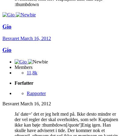
:thumbdown
Gio
Besvaret
March 16, 2012
Gio
Members
11,8k
Forfatter
Rapporter
Besvaret
March 16, 2012
Ja' date=' det er jeg helt med på. Ikke desto mindre er
der vel regler der skal overholdes, som selv Kaptajnen
ikke kan bøje :thumbdown[/quote']Enig igen. Han
skulle have adviseret i tide. Der kommer nok et
efterspil, eftersom det vel ikke er
meningen
en kaptajn