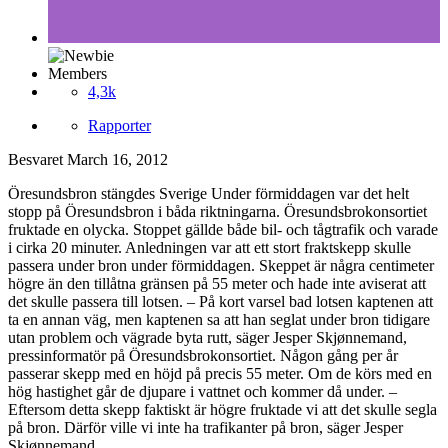
Members
4,3k
Rapporter
Besvaret
March 16, 2012
Öresundsbron stängdes Sverige Under förmiddagen var det helt
stopp på Öresundsbron i båda riktningarna. Öresundsbrokonsortiet
fruktade en olycka. Stoppet gällde både bil- och tågtrafik och varade
i cirka 20 minuter. Anledningen var att ett stort fraktskepp skulle
passera under bron under förmiddagen. Skeppet är några centimeter
högre än den tillåtna gränsen på 55 meter och hade inte aviserat att
det skulle passera till lotsen. – På kort varsel bad lotsen kaptenen att
ta en annan väg, men kaptenen sa att han seglat under bron tidigare
utan problem och vägrade byta rutt, säger Jesper Skjønnemand,
pressinformatör på Öresundsbrokonsortiet. Någon gång per år
passerar skepp med en höjd på precis 55 meter. Om de körs med en
hög hastighet går de djupare i vattnet och kommer då under. –
Eftersom detta skepp faktiskt är högre fruktade vi att det skulle segla
på bron. Därför ville vi inte ha trafikanter på bron, säger Jesper
Skjønnemand.