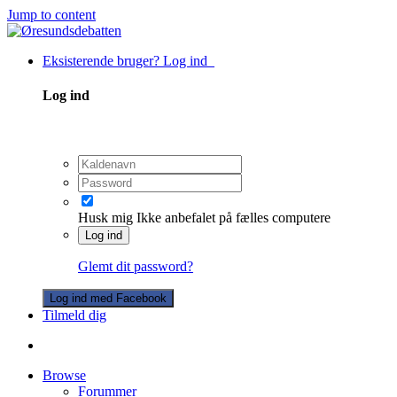
Jump to content
Eksisterende bruger? Log ind
Log ind
Husk mig
Ikke anbefalet på fælles computere
Log ind
Glemt dit password?
Log ind med Facebook
Tilmeld dig
Browse
Forummer