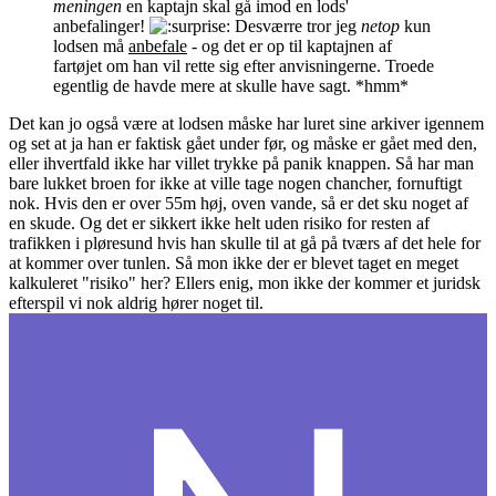
meningen
en kaptajn skal gå imod en lods'
anbefalinger!
Desværre tror jeg
netop
kun
lodsen må
anbefale
- og det er op til kaptajnen af
fartøjet om han vil rette sig efter anvisningerne. Troede
egentlig de havde mere at skulle have sagt. *hmm*
Det kan jo også være at lodsen måske har luret sine arkiver igennem
og set at ja han er faktisk gået under før, og måske er gået med den,
eller ihvertfald ikke har villet trykke på panik knappen. Så har man
bare lukket broen for ikke at ville tage nogen chancher, fornuftigt
nok. Hvis den er over 55m høj, oven vande, så er det sku noget af
en skude. Og det er sikkert ikke helt uden risiko for resten af
trafikken i pløresund hvis han skulle til at gå på tværs af det hele for
at kommer over tunlen. Så mon ikke der er blevet taget en meget
kalkuleret "risiko" her? Ellers enig, mon ikke der kommer et juridsk
efterspil vi nok aldrig hører noget til.