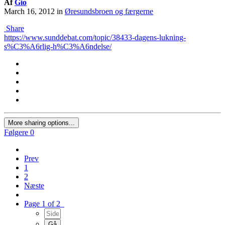
Af
Gio
March 16, 2012
in
Øresundsbroen og færgerne
Share
https://www.sunddebat.com/topic/38433-dagens-lukning-
s%C3%A6rlig-h%C3%A6ndelse/
More sharing options...
Følgere
0
Prev
1
2
Næste
Page 1 of 2