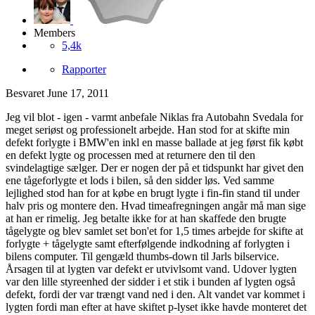
Members
5,4k
Rapporter
Besvaret
June 17, 2011
Jeg vil blot - igen - varmt anbefale Niklas fra Autobahn Svedala for
meget seriøst og professionelt arbejde. Han stod for at skifte min
defekt forlygte i BMW'en inkl en masse ballade at jeg først fik købt
en defekt lygte og processen med at returnere den til den
svindelagtige sælger. Der er nogen der på et tidspunkt har givet den
ene tågeforlygte et lods i bilen, så den sidder løs. Ved samme
lejlighed stod han for at købe en brugt lygte i fin-fin stand til under
halv pris og montere den. Hvad timeafregningen angår må man sige
at han er rimelig. Jeg betalte ikke for at han skaffede den brugte
tågelygte og blev samlet set bon'et for 1,5 times arbejde for skifte at
forlygte + tågelygte samt efterfølgende indkodning af forlygten i
bilens computer. Til gengæld thumbs-down til Jarls bilservice.
Årsagen til at lygten var defekt er utvivlsomt vand. Udover lygten
var den lille styreenhed der sidder i et stik i bunden af lygten også
defekt, fordi der var trængt vand ned i den. Alt vandet var kommet i
lygten fordi man efter at have skiftet p-lyset ikke havde monteret det