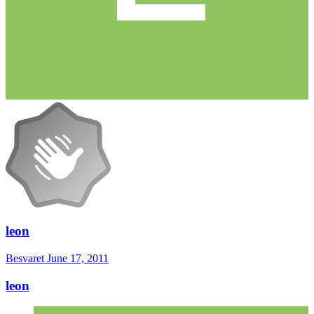
leon
Besvaret
June 17, 2011
leon