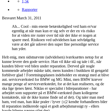
1,5k
Rapporter
Besvaret
March 31, 2011
Ah... Cool - min eneste betænkelighed ved ham er/var
egentlig at når man kun er sig selv er der en vis risiko
for at viden mv ruster over tid når der ikke er nogen at
sparre med. Risikoen ved udvidelsen kan selvfølgelig
være at det går udover den super fine personlige service
han yder.
Helt enig, men sidstnævnte (udvidelsen) iværksættes netop for at
kunne levere den gode service. Han vil ikke stå og tale i tlf., når
kunden bliver ved bilen under reparation. Derved går nogle
kommende arbejder måske tabt, mens kunden i butikken til gengæld
forbliver glad ! Forretningsplanen indeholder en strategi med at blive
aut. serviceværksted for BMW og MG Mini, men BMW kræver
mange penge af serviceværkstedet, for at det kan realiseres, og de
ska lige tjenes først. Niklas er specialist i bilreparationer - har
arbejdet som supporter på et BMW-værksted (ham kollegerne
kontaktede, når de ikke kunne finde ud af det). Og taler man med
ham, ved man, han ikke praler / lyver :) (2 kendte forhandleres biler
til reparation indikerede også et godt arbejdsmæssigt ry - ellers
havde bilerne næppe stået der)