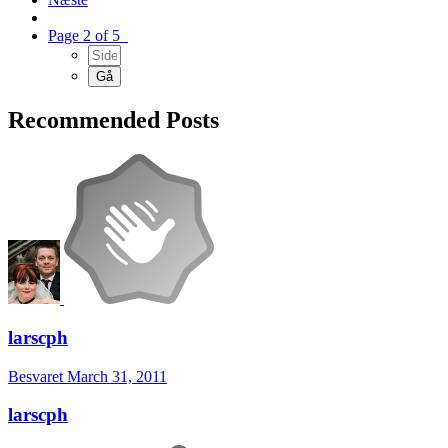
Page 2 of 5
Recommended Posts
larscph
Besvaret
March 31, 2011
larscph