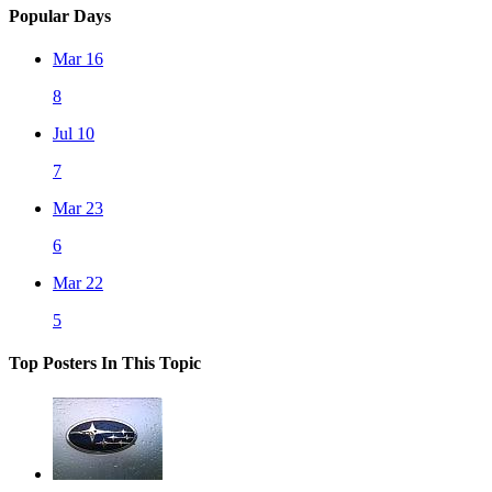
Popular Days
Mar 16
8
Jul 10
7
Mar 23
6
Mar 22
5
Top Posters In This Topic