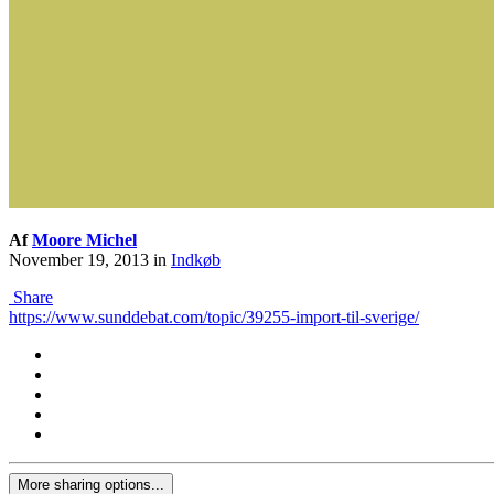
Af
Moore Michel
November 19, 2013
in
Indkøb
Share
https://www.sunddebat.com/topic/39255-import-til-sverige/
More sharing options...