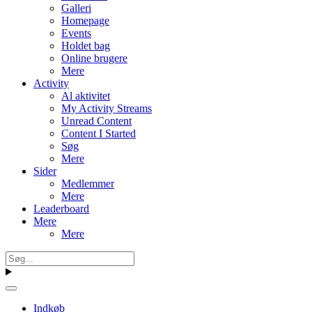
Galleri
Homepage
Events
Holdet bag
Online brugere
Mere
Activity
Al aktivitet
My Activity Streams
Unread Content
Content I Started
Søg
Mere
Sider
Medlemmer
Mere
Leaderboard
Mere
Mere
Indkøb