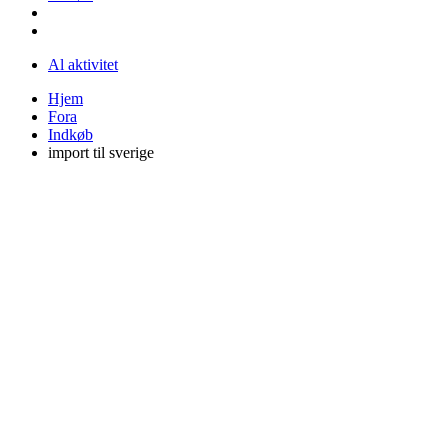
Al aktivitet
Hjem
Fora
Indkøb
import til sverige