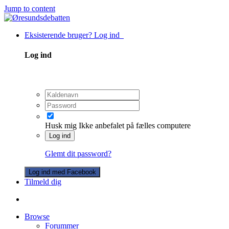
Jump to content
Eksisterende bruger? Log ind
Log ind
Husk mig
Ikke anbefalet på fælles computere
Log ind
Glemt dit password?
Log ind med Facebook
Tilmeld dig
Browse
Forummer